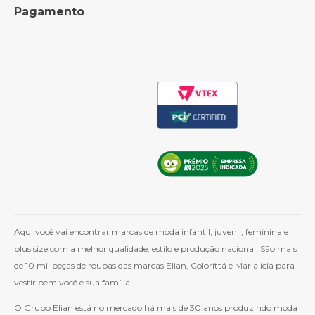
Pagamento
Política de Frete
Como Comprar
Cashback
Whatsapp
Aqui você vai encontrar marcas de moda infantil, juvenil, feminina e
plus size com a melhor qualidade, estilo e produção nacional. São mais
de 10 mil peças de roupas das marcas Elian, Colorittá e Marialícia para
vestir bem você e sua família.
O Grupo Elian está no mercado há mais de 30 anos produzindo moda