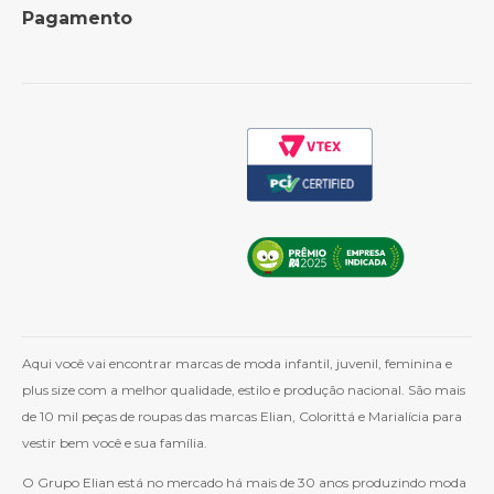
Pagamento
Política de Frete
Como Comprar
Cashback
Whatsapp
Aqui você vai encontrar marcas de moda infantil, juvenil, feminina e
plus size com a melhor qualidade, estilo e produção nacional. São mais
de 10 mil peças de roupas das marcas Elian, Colorittá e Marialícia para
vestir bem você e sua família.
O Grupo Elian está no mercado há mais de 30 anos produzindo moda