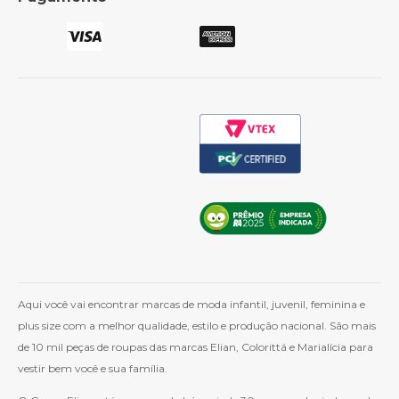
Política de Frete
Como Comprar
Cashback
Whatsapp
Aqui você vai encontrar marcas de moda infantil, juvenil, feminina e
plus size com a melhor qualidade, estilo e produção nacional. São mais
de 10 mil peças de roupas das marcas Elian, Colorittá e Marialícia para
vestir bem você e sua família.