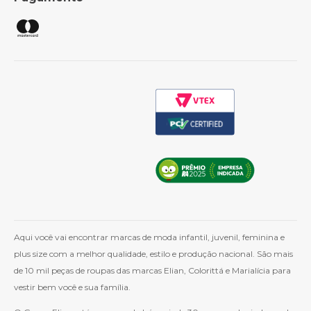
Política de Frete
Como Comprar
Cashback
Whatsapp
Aqui você vai encontrar marcas de moda infantil, juvenil, feminina e
plus size com a melhor qualidade, estilo e produção nacional. São mais
de 10 mil peças de roupas das marcas Elian, Colorittá e Marialícia para
vestir bem você e sua família.