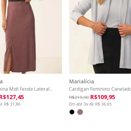
G3
M
G
GG
G1
G2
P
G3
M
G
COMPRAR
COMPRAR
ia
Marialícia
nina Midi Fenda Lateral
Cardigan Feminino Canelad
a Marrom
Marialícia Cinza
R$
127
,
45
R$
109
,
95
R$
219
,
90
e R$ 31,86
Em até 3x de R$ 36,65