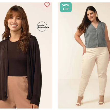
50%
OFF
G3
M
G
GG
G1
G2
P
G3
M
G
COMPRAR
COMPRAR