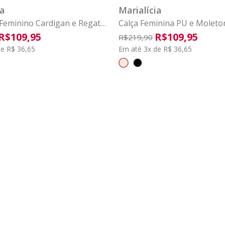
ia
Marialícia
Feminino Cardigan e Regata
Calça Feminina PU e Molet
a Marrom Escuro
Marialícia Bege
R$
109
,
95
R$
109
,
95
R$
219
,
90
e R$ 36,65
Em até 3x de R$ 36,65