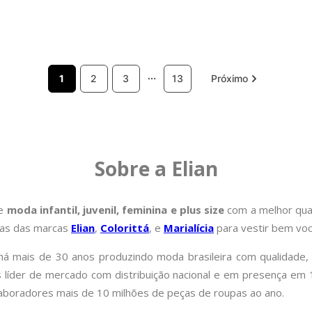
1
2
3
13
Sobre a Elian
de
moda infantil, juvenil, feminina e plus size
com a melhor qual
pas das marcas
Elian
,
Colorittá
, e
Marialícia
para vestir bem você
á mais de 30 anos produzindo moda brasileira com qualidade, 
is líder de mercado com distribuição nacional e em presença e
laboradores mais de 10 milhões de peças de roupas ao ano.