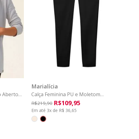
GG
G1
G2
P
G3
M
G
GG
G1
G
COMPRAR
Marialícia
o Aberto
Calça Feminina PU e Moletom
Marialícia Preto
R$
109
,
95
R$
219
,
90
Em até 3x de R$ 36,65