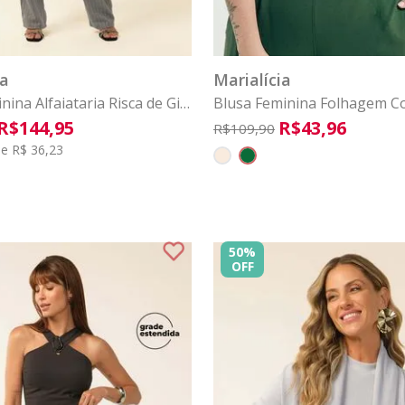
G3
M
G
GG
G1
G2
P
G3
M
G
COMPRAR
COMPRAR
ia
Marialícia
nina Alfaiataria Risca de Giz
Blusa Feminina Folhagem C
 Cinza
Marialícia Verde
R$
144
,
95
R$
43
,
96
R$
109
,
90
e R$ 36,23
50%
OFF