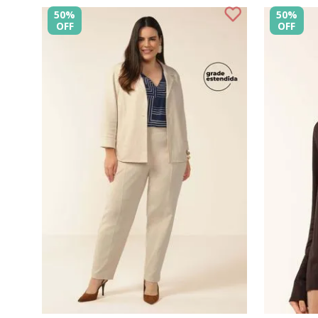
50%
50%
OFF
OFF
P
M
G
GG
G1
G2
P
COMPRAR