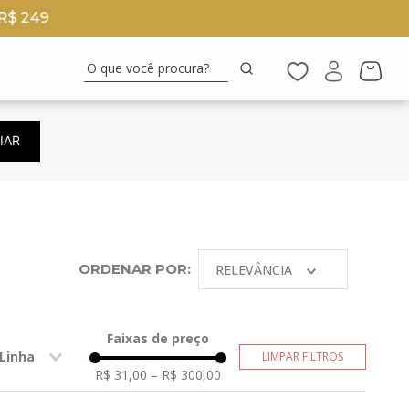
5% OFF
no Pix
O que você procura?
IAR
ORDENAR POR:
RELEVÂNCIA
Faixas de preço
Linha
R$ 31,00
–
R$ 300,00