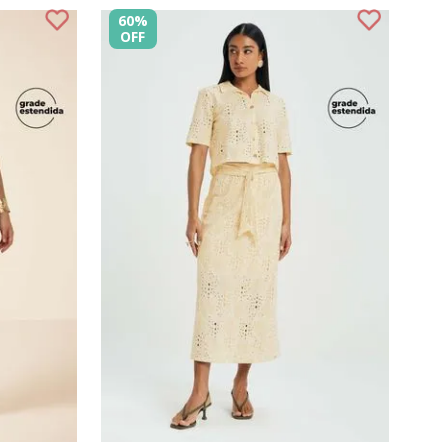
60%
OFF
GG
G1
G2
P
G3
M
G
GG
G1
G
COMPRAR