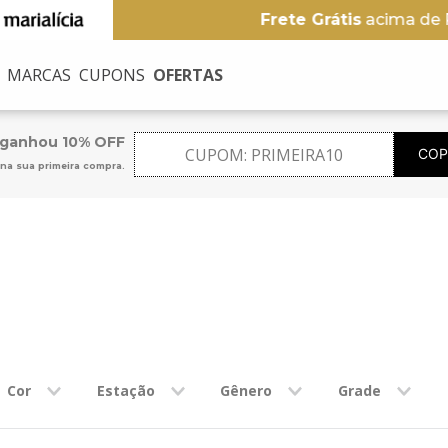
Frete Grátis
acima de R$ 249
MARCAS
CUPONS
OFERTAS
USCADOS
 ganhou 10% OFF
CUPOM:
PRIMEIRA10
COP
na sua primeira compra.
na
no
Cor
Estação
Gênero
Grade