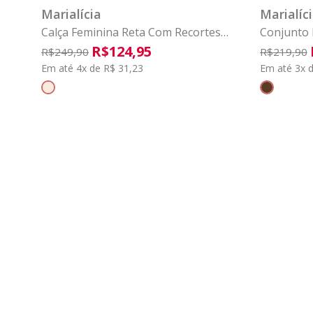
Marialícia
Marialíc
Calça Feminina Reta Com Recortes
Conjunto 
Marialícia Bege
Marialíci
R$
124
,
95
R$
249
,
90
R$
219
,
90
Em até 4x de R$ 31,23
Em até 3x d