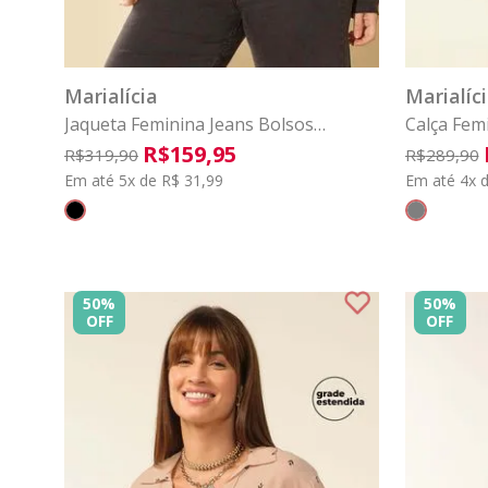
P
M
G
GG
G1
G2
P
COMPRAR
Marialícia
Marialíc
Jaqueta Feminina Jeans Bolsos
Calça Femi
Amplos Marialícia Preto
Marialícia
R$
159
,
95
R$
319
,
90
R$
289
,
90
Em até 5x de R$ 31,99
Em até 4x d
50%
50%
OFF
OFF