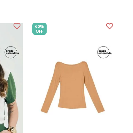
Adulto
Comfy
Básicos
Homewear
60%
Jeans
OFF
Marialícia
T-Shirts