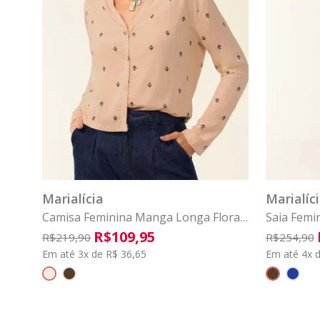
P
M
G
GG
G1
G2
P
COMPRAR
Marialícia
Marialíc
Camisa Feminina Manga Longa Floral
Saia Femi
Marialícia Bege
Marialíci
R$
109
,
95
R$
219
,
90
R$
254
,
90
Em até 3x de R$ 36,65
Em até 4x d