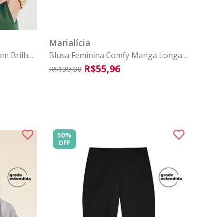
GG
G1
G2
P
G3
M
G
GG
G1
G
COMPRAR
Marialícia
om Brilho
Blusa Feminina Comfy Manga Longa
Canelada Marialícia Laranja
R$
55
,
96
R$
139
,
90
50%
OFF