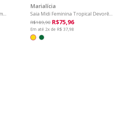
Marialícia
om
Saia Midi Feminina Tropical Devorê
Marialícia Amarelo
R$
75
,
96
R$
189
,
90
Em até 2x de R$ 37,98