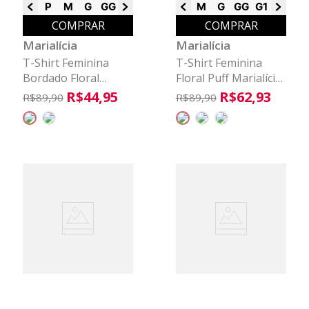
P
M
G
GG
G1
G3
M
G
GG
G1
G2
G3
COMPRAR
COMPRAR
Marialícia
Marialícia
T-Shirt Feminina
T-Shirt Feminina
Bordado Floral
Floral Puff Marialícia
Marialícia Branco
Bege
R$
44
,
95
R$
62
,
93
R$
89
,
90
R$
89
,
90