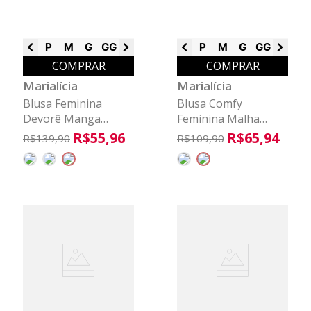
P
M
G
GG
G1
G3
P
M
G
GG
G1
G3
COMPRAR
COMPRAR
Marialícia
Marialícia
Blusa Feminina
Blusa Comfy
Devorê Manga
Feminina Malha
Ampla Marialícia
Linho Marialícia
R$
55
,
96
R$
65
,
94
R$
139
,
90
R$
109
,
90
Marrom
Marrom