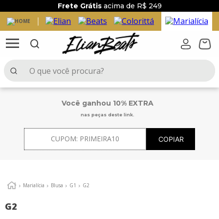
Frete Grátis
acima de R$ 249
O que você procura?
TERMOS MAIS BUSCADOS
Você ganhou 10% EXTRA
1
º
elian beats
nas peças deste link.
2
º
conjunto menina
CUPOM:
PRIMEIRA10
COPIAR
3
º
conjunto menino
4
º
conjunto
5
º
vestido
Marialícia
Blusa
G1
G2
6
º
blusa
G2
7
º
saia