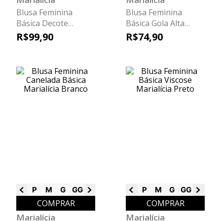
Blusa Feminina
Blusa Feminina
Básica Decote
Básica Gola Alta
Quadrado Marialícia
Marialícia Rosa
R$
99
,
90
R$
74
,
90
Marrom
P
M
G
GG
G1
G2
G3
P
M
G
GG
G2
COMPRAR
COMPRAR
Marialícia
Marialícia