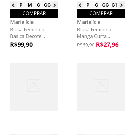
P
M
G
GG
G1
G2
G3
P
G
GG
G1
G2
G3
COMPRAR
COMPRAR
Marialícia
Marialícia
Blusa Feminina
Blusa Feminina
Básica Decote
Manga Curta
Quadrado Marialícia
Marialícia Azul
R$
99
,
90
R$
27
,
96
R$
69
,
90
Vermelho