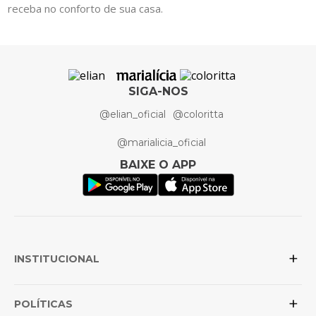
receba no conforto de sua casa.
SIGA-NOS
@elian_oficial
@coloritta
@marialicia_oficial
BAIXE O APP
+
INSTITUCIONAL
+
Sobre a Elian
POLÍTICAS