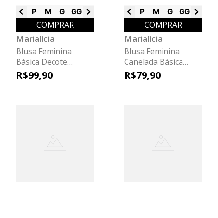
P
M
G
GG
G1
G2
G3
P
M
G
GG
G1
G2
COMPRAR
COMPRAR
Marialícia
Marialícia
Blusa Feminina
Blusa Feminina
Básica Decote
Canelada Básica
Quadrado Marialícia
Marialícia Azul
R$
99
,
90
R$
79
,
90
Branco