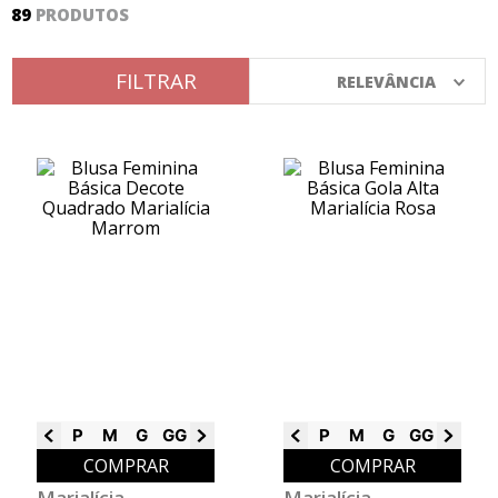
89
PRODUTOS
8
º
calça
9
º
vestidos
FILTRAR
RELEVÂNCIA
10
º
colorittá
P
M
G
GG
G1
G2
G3
P
M
G
GG
G1
G2
COMPRAR
COMPRAR
Marialícia
Marialícia