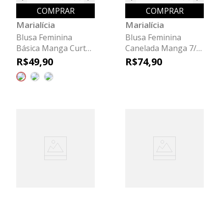
COMPRAR
COMPRAR
Marialícia
Marialícia
Blusa Feminina
Blusa Feminina
Básica Manga Curta
Canelada Manga 7/8
Ampla Marialícia
Marialícia Verde
R$
49
,
90
R$
74
,
90
Rosa Claro