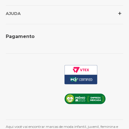
Posso confiar na loja?
+
Conheça as marcas
Política de Privacidade
AJUDA
Revenda para lojistas
Trocas e Devoluções
Formas de Pagamento
Perguntas Frequentes
Pagamento
Política de Frete
Como Comprar
Cashback
Whatsapp
Aqui você vai encontrar marcas de moda infantil, juvenil, feminina e