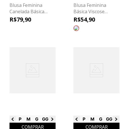
Blusa Feminina
Blusa Feminina
Canelada Básica
Básica Viscose
Marialícia Branco
Marialícia Preto
R$
79
,
90
R$
54
,
90
P
M
G
GG
G1
G2
G3
P
M
G
GG
G1
G2
COMPRAR
COMPRAR