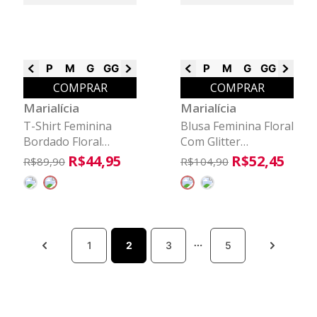
P
M
G
GG
G1
G3
P
M
G
GG
G2
G3
COMPRAR
COMPRAR
Marialícia
Marialícia
T-Shirt Feminina
Blusa Feminina Floral
Bordado Floral
Com Glitter
Marialícia Preto
Marialícia Bordô
R$
44
,
95
R$
52
,
45
R$
89
,
90
R$
104
,
90
1
2
3
5