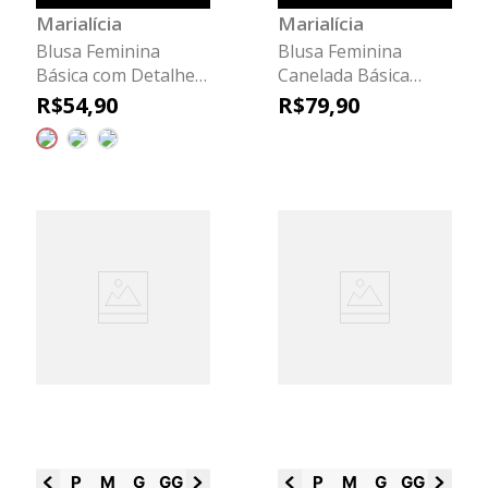
Marialícia
Marialícia
Blusa Feminina
Blusa Feminina
Básica com Detalhe
Canelada Básica
Frontal Marialícia
Marialícia Preto
R$
54
,
90
R$
79
,
90
Verde Claro
P
M
G
GG
G1
G2
G3
P
M
G
GG
G1
G2