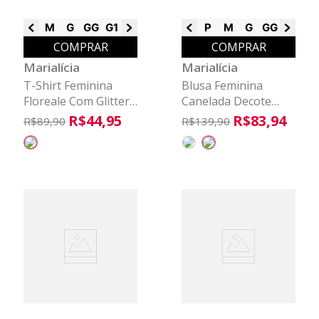
M
G
GG
G1
G2
G3
P
M
G
GG
G1
G3
COMPRAR
COMPRAR
Marialícia
Marialícia
T-Shirt Feminina
Blusa Feminina
Floreale Com Glitter
Canelada Decote
Marialícia Bege
Reto Marialícia Azul
R$
44
,
95
R$
83
,
94
R$
89
,
90
R$
139
,
90