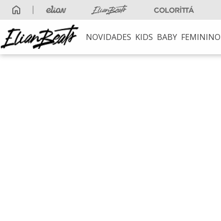
NOVIDADES
KIDS
BABY
FEMININO
TERMOS MAIS B
1
º
elian beats
2
º
conjunto meni
3
º
conjunto
4
º
conjunto meni
5
º
vestido
6
º
saia
7
º
blusa
8
º
calça
9
º
vestidos