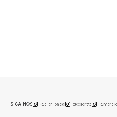
10
º
colorittá
SIGA-NOS
@elian_oficial
@coloritta
@marialici