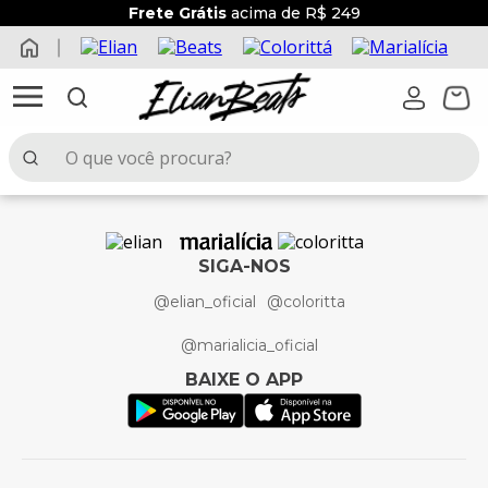
Frete Grátis
acima de R$ 249
O que você procura?
TERMOS MAIS BUSCADOS
1
º
elian beats
SIGA-NOS
2
º
conjunto menina
@elian_oficial
@coloritta
3
º
conjunto
@marialicia_oficial
4
º
conjunto menino
BAIXE O APP
5
º
vestido
6
º
saia
7
º
blusa