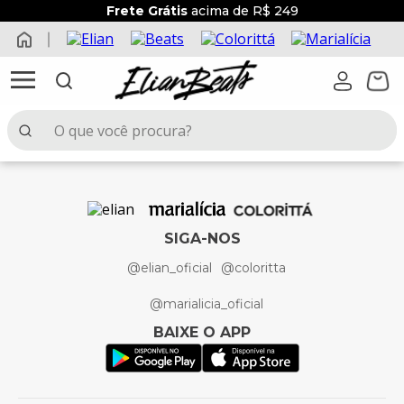
Frete Grátis
acima de R$ 249
O que você procura?
TERMOS MAIS BUSCADOS
1
º
elian beats
2
º
conjunto menina
SIGA-NOS
3
º
conjunto menino
@elian_oficial
@coloritta
4
º
conjunto
@marialicia_oficial
5
º
vestido
BAIXE O APP
6
º
blusa
7
º
saia