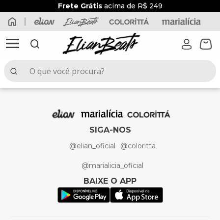
Frete Grátis
acima de R$ 249
O que você procura?
TERMOS MAIS BUSCADOS
1
º
elian beats
2
º
conjunto menina
SIGA-NOS
3
º
conjunto menino
@elian_oficial
@coloritta
4
º
conjunto
@marialicia_oficial
5
º
vestido
BAIXE O APP
6
º
blusa
7
º
saia