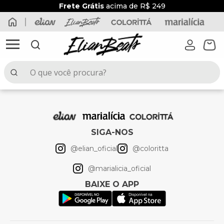
Frete Grátis
acima de R$ 249
O que você procura?
TERMOS MAIS BUSCADOS
1
º
elian beats
2
º
conjunto menina
SIGA-NOS
3
º
conjunto
@elian_oficial
@coloritta
4
º
conjunto menino
@marialicia_oficial
5
º
vestido
BAIXE O APP
6
º
saia
7
º
blusa