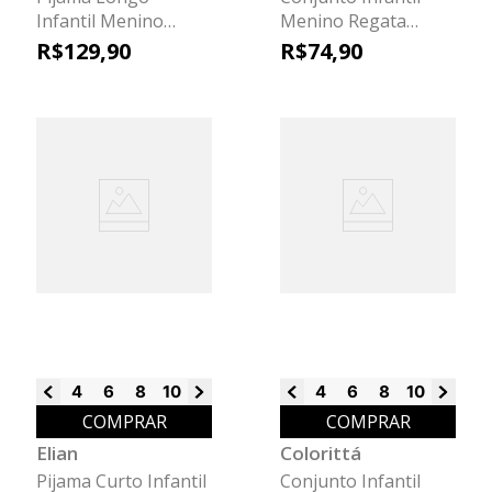
Infantil Menino
Menino Regata
Fantasminha Elian
Sport Elian Cinza
R$
129
,
90
R$
74
,
90
Cinza
4
6
8
10
12
14
16
4
6
8
10
12
14
COMPRAR
COMPRAR
Elian
Colorittá
Pijama Curto Infantil
Conjunto Infantil