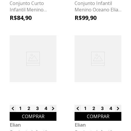
Conjunto Curto
Conjunto Infantil
Infantil Menino
Menino Oceano Elian
Futebol Elian
Azul
R$
84
,
90
R$
99
,
90
Amarelo
1
2
3
4
6
8
1
2
3
4
6
8
COMPRAR
COMPRAR
Elian
Elian