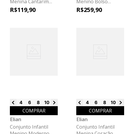
Menina Cantarim
Menino Bolso
Floral Elian Rosa
Easemove Colorittá
R$
119
,
90
R$
259
,
90
Cinza
4
6
8
10
12
14
16
4
6
8
10
12
14
COMPRAR
COMPRAR
Elian
Elian
Conjunto Infantil
Conjunto Infantil
Menino Moderno
Menina Coração