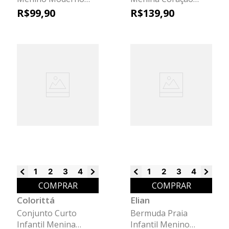
Elian Azul
Brilho Elian Branco
R$
99
,
90
R$
139
,
90
1
2
3
4
6
8
1
2
3
4
6
8
COMPRAR
COMPRAR
Colorittá
Elian
Conjunto Curto
Bermuda Praia
Infantil Menina
Infantil Menino