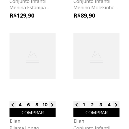
Conjunto Infantil
Conjunto Infantil
Menina Estampa
Menino Molekinho
Cerejas Elian Bege
Elian Verde
R$
129
,
90
R$
89
,
90
4
6
8
10
12
14
16
1
2
3
4
6
8
COMPRAR
COMPRAR
Elian
Elian
Pijama Longo
Conjunto Infantil