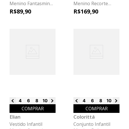
Menino Fantasminha
Menino Recorte
Elian Cinza
Frontal Colorittá
R$
89
,
90
R$
169
,
90
Preto
4
6
8
10
12
14
16
4
6
8
10
12
14
COMPRAR
COMPRAR
Elian
Colorittá
Vestido Infantil
Conjunto Infantil