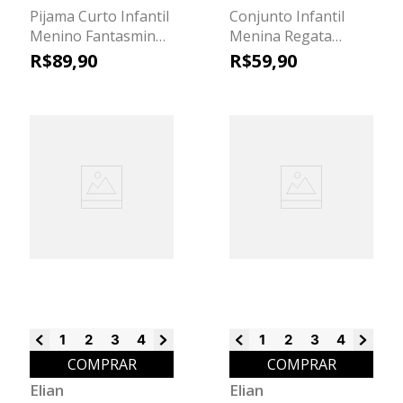
Pijama Curto Infantil
Conjunto Infantil
Menino Fantasminha
Menina Regata
Elian Preto
Lúdica Elian Azul
R$
89
,
90
R$
59
,
90
1
2
3
4
6
8
1
2
3
4
6
8
COMPRAR
COMPRAR
Elian
Elian