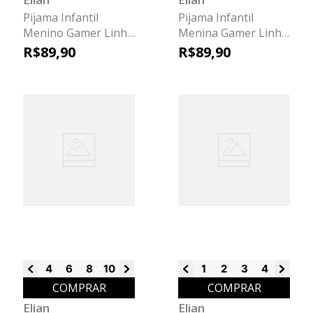
Pijama Infantil
Pijama Infantil
Menino Gamer Linha
Menina Gamer Linha
Família Elian Preto
Família Elian Preto
R$
89
,
90
R$
89
,
90
4
6
8
10
12
14
16
1
2
3
4
6
8
COMPRAR
COMPRAR
Elian
Elian