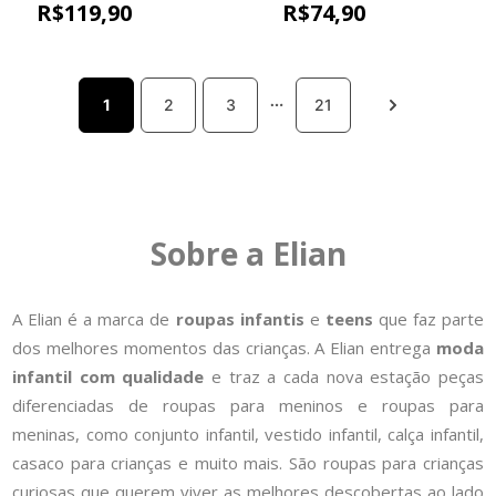
Relevo Elian Amarelo
Sport Elian Bege
R$
119
,
90
R$
74
,
90
1
2
3
21
Sobre a Elian
A Elian é a marca de
roupas infantis
e
teens
que faz parte
dos melhores momentos das crianças. A Elian entrega
moda
infantil com qualidade
e traz a cada nova estação peças
diferenciadas de roupas para meninos e roupas para
meninas, como conjunto infantil, vestido infantil, calça infantil,
casaco para crianças e muito mais. São roupas para crianças
curiosas que querem viver as melhores descobertas ao lado