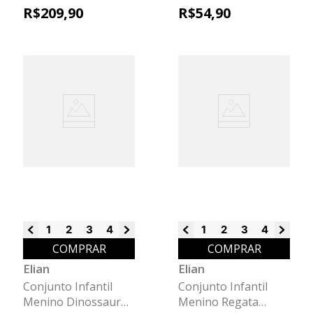
Babados Colorittá
Proteção Solar Elian
R$
209
,
90
R$
54
,
90
Verde
Azul
1
2
3
4
6
8
1
2
3
4
6
8
COMPRAR
COMPRAR
Elian
Elian
Conjunto Infantil
Conjunto Infantil
Menino Dinossauro
Menino Regata