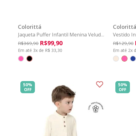
4
6
8
10
12
14
1
COMPRAR
Colorittá
Coloritt
Jaqueta Puffer Infantil Menina Veludo
Vestido I
Colorittá Preto
Laço Colo
R$
99
,
90
R$
369
,
90
R$
129
,
90
Em até 3x de R$ 33,30
Em até 2x d
50%
50%
OFF
OFF