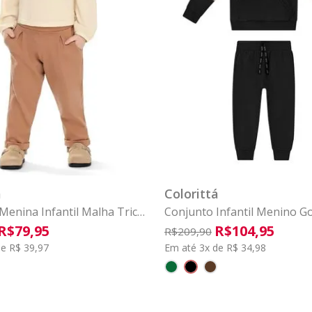
2
3
4
6
8
1
2
3
COMPRAR
COMPRAR
á
Colorittá
Menina Infantil Malha Tricô
Conjunto Infantil Menino G
 Bege
Zíper Colorittá Preto
R$
79
,
95
R$
104
,
95
R$
209
,
90
e R$ 39,97
Em até 3x de R$ 34,98