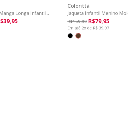
á
Colorittá
Manga Longa Infantil
Jaqueta Infantil Menino Mo
lorittá Verde
Piquê Colorittá Marrom
$
39
,
95
R$
79
,
95
R$
159
,
90
Em até 2x de R$ 39,97