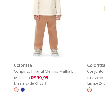
1
2
3
4
6
8
1
COMPRAR
Colorittá
Coloritt
Conjunto Infantil Menino Malha Linho
Conjunto 
Colorittá Bege
Colorittá
R$
99
,
95
R$
199
,
90
R$
159
,
90
Em até 3x de R$ 33,31
Em até 2x d