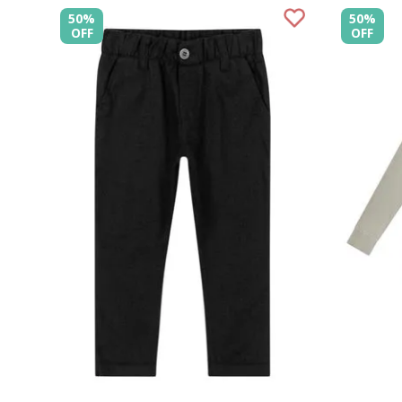
50%
50%
OFF
OFF
1
2
3
4
6
8
1
COMPRAR