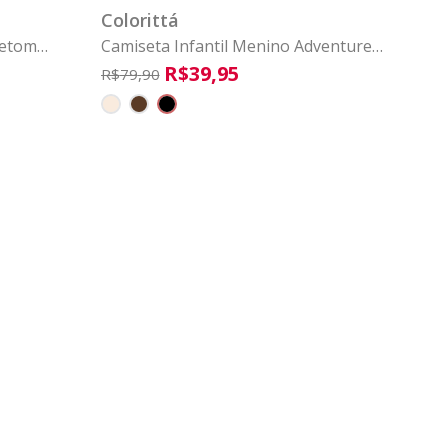
Colorittá
letom
Camiseta Infantil Menino Adventure
Colorittá Preto
R$
39
,
95
R$
79
,
90