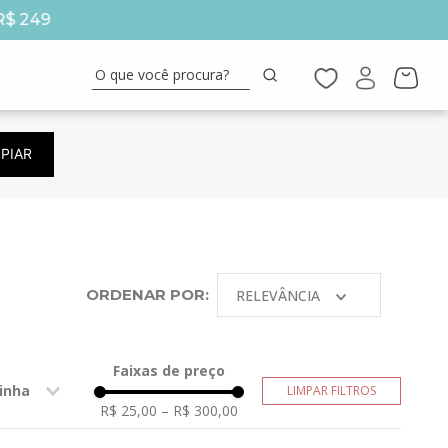
R$ 249
5% 
O que você procura?
PIAR
ORDENAR POR:
RELEVÂNCIA
Faixas de preço
inha
R$ 25,00
–
R$ 300,00