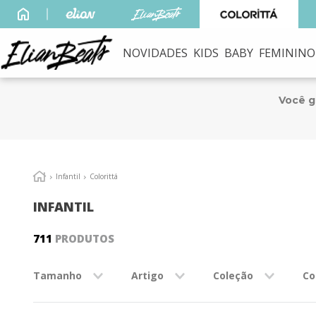
NOVIDADES
KIDS
BABY
FEMININO
TERMOS MAIS B
1
º
elian beats
Você 
2
º
conjunto meni
3
º
conjunto
4
º
conjunto meni
Infantil
Colorittá
5
º
vestido
INFANTIL
6
º
saia
711
PRODUTOS
7
º
blusa
8
º
calça
Tamanho
Artigo
Coleção
Co
9
º
vestidos