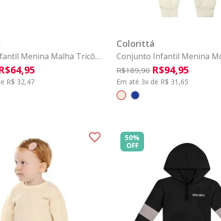
2
3
4
6
8
1
2
3
COMPRAR
COMPRAR
á
Colorittá
nfantil Menina Malha Tricô
Conjunto Infantil Menina 
rittá Rosa
Floral Colorittá Bege
R$
64
,
95
R$
94
,
95
R$
189
,
90
e R$ 32,47
Em até 3x de R$ 31,65
50%
OFF