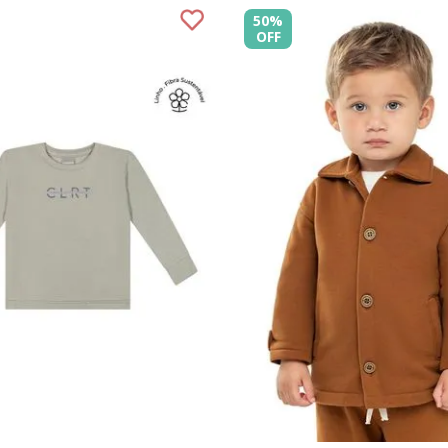
50%
OFF
2
3
4
6
8
1
2
3
COMPRAR
COMPRAR