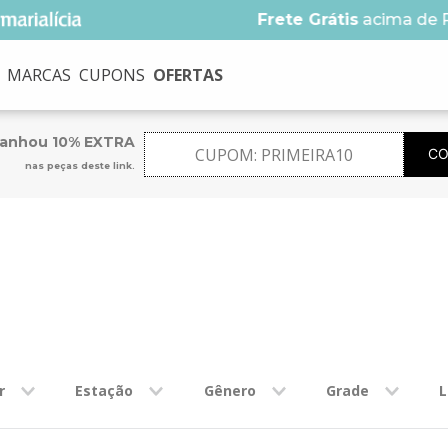
Frete Grátis
acima de 
MARCAS
CUPONS
OFERTAS
USCADOS
ganhou 10% EXTRA
CUPOM:
PRIMEIRA10
CO
nas peças deste link.
na
no
r
Estação
Gênero
Grade
L