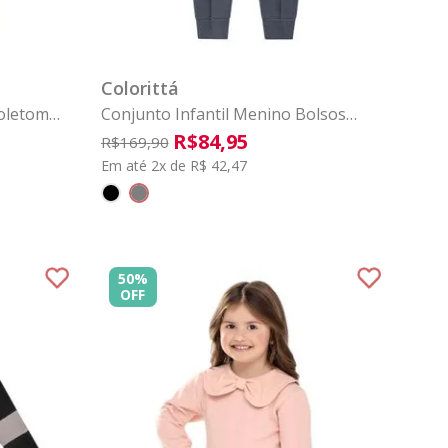
4
6
8
1
2
3
4
6
8
COMPRAR
Colorittá
Moletom
Conjunto Infantil Menino Bolsos
Cargo Colorittá Cinza
R$
84
,
95
R$
169
,
90
Em até 2x de R$ 42,47
50%
OFF