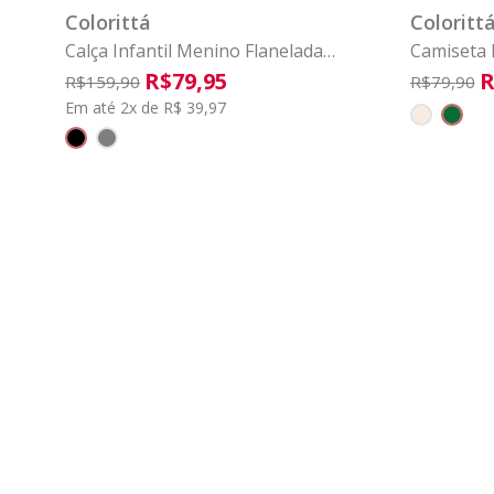
Colorittá
Coloritt
Calça Infantil Menino Flanelada
Camiseta 
Colorittá Preto
Menino Co
R$
79
,
95
R
R$
159
,
90
R$
79
,
90
Em até 2x de R$ 39,97