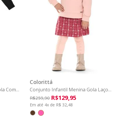
4
6
8
1
2
3
4
6
8
COMPRAR
Colorittá
ola Com
Conjunto Infantil Menina Gola Laço
Colorittá Rosa
R$
129
,
95
R$
259
,
90
Em até 4x de R$ 32,48