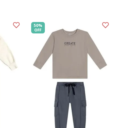
Bebê
Infantil
Timeless
Easemove
50%
OFF