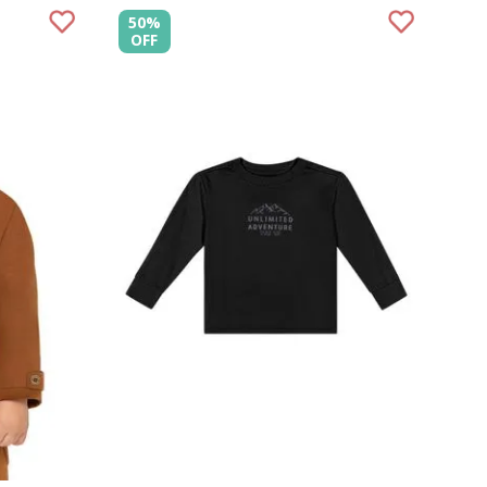
50%
OFF
4
6
8
1
2
3
4
6
8
COMPRAR