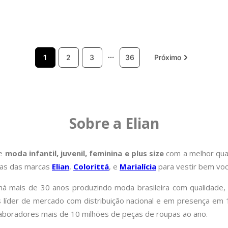
1
2
3
36
Sobre a Elian
de
moda infantil, juvenil, feminina e plus size
com a melhor qual
pas das marcas
Elian
,
Colorittá
, e
Marialícia
para vestir bem você
á mais de 30 anos produzindo moda brasileira com qualidade, 
is líder de mercado com distribuição nacional e em presença e
laboradores mais de 10 milhões de peças de roupas ao ano.