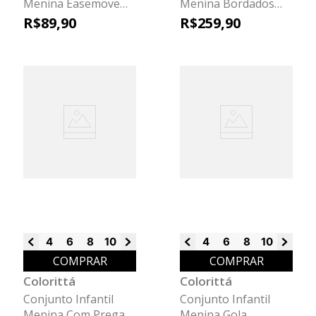
Menina Easemove
Menina Bordados
Colorittá Verde
Colorittá Azul
R$
89
,
90
R$
259
,
90
4
6
8
10
12
14
4
6
8
10
12
14
COMPRAR
COMPRAR
Colorittá
Colorittá
Conjunto Infantil
Conjunto Infantil
Menina Com Pregas
Menina Gola