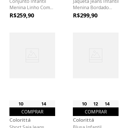
Conjunto Infantil
Jaqueta Jeans Infantil
Menina Linho Com
Menina Bordado
Renda Colorittá Bege
Colorittá Azul
R$
259
,
90
R$
299
,
90
10
14
10
12
14
COMPRAR
COMPRAR
Colorittá
Colorittá
Short Saia Jeans
Blusa Infantil