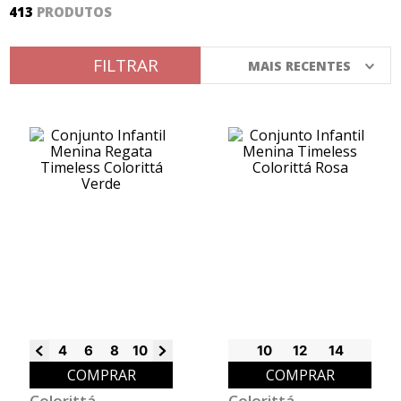
413
PRODUTOS
8
º
calça
9
º
vestidos
FILTRAR
MAIS RECENTES
10
º
colorittá
4
6
8
10
12
14
16
10
12
14
COMPRAR
COMPRAR
Colorittá
Colorittá