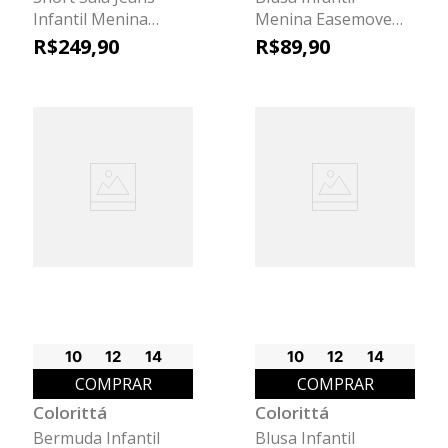
Infantil Menina
Menina Easemove
Colorittá Preto
Colorittá Rosa
R$
249
,
90
R$
89
,
90
10
12
14
10
12
14
COMPRAR
COMPRAR
Colorittá
Colorittá
Bermuda Infantil
Blusa Infantil