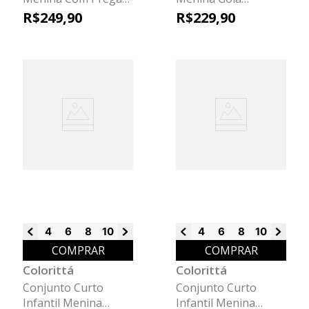
Colorittá Bege
Bordada Colorittá
R$
249
,
90
R$
229
,
90
Bege
4
6
8
10
12
14
16
4
6
8
10
12
14
COMPRAR
COMPRAR
Colorittá
Colorittá
Conjunto Curto
Conjunto Curto
Infantil Menina
Infantil Menina