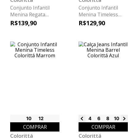
Conjunto Infantil
Conjunto Infantil
Menina Regata
Menina Timeless
Timeless Colorittá
Colorittá Rosa
R$
139
,
90
R$
129
,
90
Verde
10
12
4
6
8
10
12
14
COMPRAR
COMPRAR
Colorittá
Colorittá