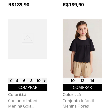
Listras Colorittá Lilás
Listras Colorittá
R$
189
,
90
R$
189
,
90
Amarelo
4
6
8
10
12
14
10
12
14
COMPRAR
COMPRAR
Colorittá
Colorittá
Conjunto Infantil
Conjunto Infantil
Menina Gola
Menina Flores