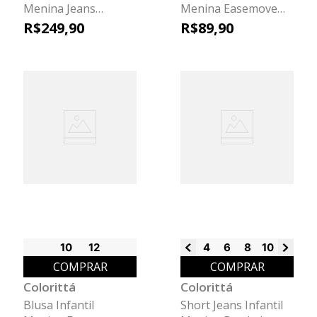
Menina Jeans
Menina Easemove
Desfiado Colorittá
Colorittá Bege
R$
249
,
90
R$
89
,
90
Azul
10
12
4
6
8
10
12
14
COMPRAR
COMPRAR
Colorittá
Colorittá
Blusa Infantil
Short Jeans Infantil