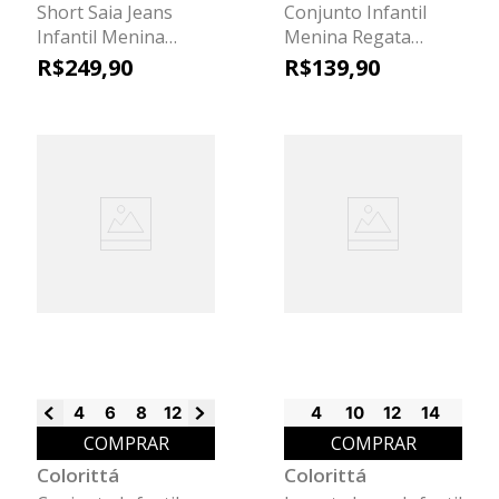
Short Saia Jeans
Conjunto Infantil
Infantil Menina
Menina Regata
Colorittá Azul
Timeless Colorittá
R$
249
,
90
R$
139
,
90
Bege
4
6
8
12
14
4
10
12
14
COMPRAR
COMPRAR
Colorittá
Colorittá