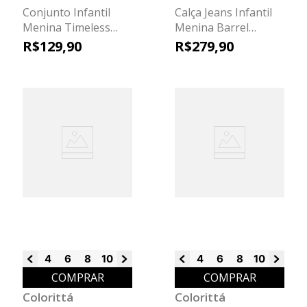
Conjunto Infantil
Calça Jeans Infantil
Menina Timeless
Menina Barrel
Colorittá Marrom
Colorittá Azul
R$
129
,
90
R$
279
,
90
4
6
8
10
12
14
4
6
8
10
12
14
COMPRAR
COMPRAR
Colorittá
Colorittá