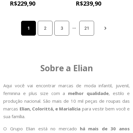
Bordada Colorittá
Bordadas Colorittá
R$
229
,
90
R$
239
,
90
Rosa
Preto
1
2
3
21
Sobre a Elian
Aqui você vai encontrar marcas de moda infantil, juvenil,
feminina e plus size com a
melhor qualidade
, estilo e
produção nacional. São mais de 10 mil peças de roupas das
marcas
Elian, Colorittá, e Marialícia
para vestir bem você e
sua família.
O Grupo Elian está no mercado
há mais de 30 anos