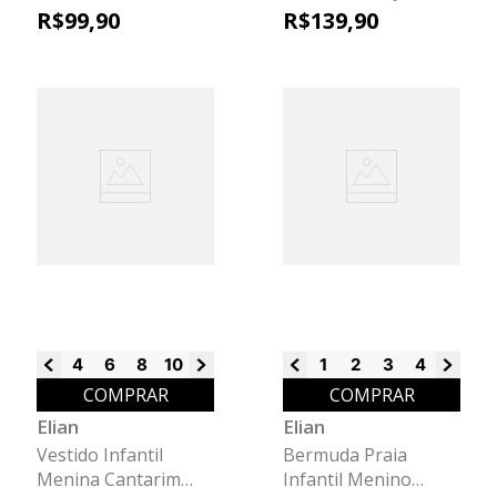
Elian Azul
Brilho Elian Branco
R$
99
,
90
R$
139
,
90
4
6
8
10
12
14
16
1
2
3
4
6
8
COMPRAR
COMPRAR
Elian
Elian
Vestido Infantil
Bermuda Praia
Menina Cantarim
Infantil Menino