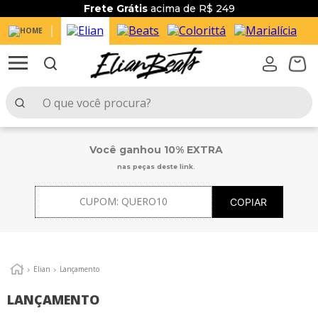
Frete Grátis
acima de R$ 249
O que você procura?
TERMOS MAIS BUSCADOS
Você ganhou 10% EXTRA
1
º
elian beats
nas peças deste link.
2
º
conjunto menina
CUPOM:
QUERO10
COPIAR
3
º
conjunto menino
4
º
conjunto
5
º
vestido
Elian
Lançamento
6
º
blusa
LANÇAMENTO
7
º
saia