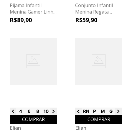
Pijama Infantil
Conjunto Infantil
Menina Gamer Linha
Menina Regata
Família Elian Preto
Lúdica Elian Azul
R$
89
,
90
R$
59
,
90
4
6
8
10
12
14
16
RN
P
M
G
GG
COMPRAR
COMPRAR
Elian
Elian