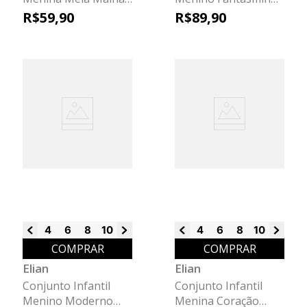
Bichinhos Elian Azul
Elian Cinza
R$
59
,
90
R$
89
,
90
4
6
8
10
12
14
16
4
6
8
10
12
14
COMPRAR
COMPRAR
Elian
Elian
Conjunto Infantil
Conjunto Infantil
Menino Moderno
Menina Coração