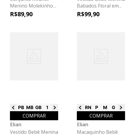
Menino Molekinho
Babados Floral em
Elian Verde
Puff Elian Laranja
R$
89
,
90
R$
99
,
90
PB
MB
GB
1
2
3
RN
P
M
G
GG
COMPRAR
COMPRAR
Elian
Elian
Vestido Bebê Menina
Macaquinho Bebê