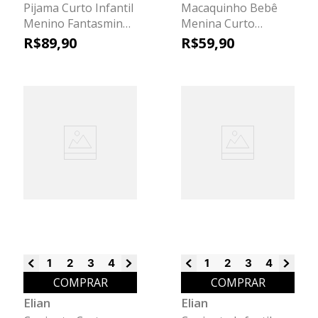
Pijama Curto Infantil
Macaquinho Bebê
Menino Fantasminha
Menina Curto
Elian Preto
Estampado Elian
R$
89
,
90
R$
59
,
90
Verde
1
2
3
4
6
8
1
2
3
4
6
8
COMPRAR
COMPRAR
Elian
Elian