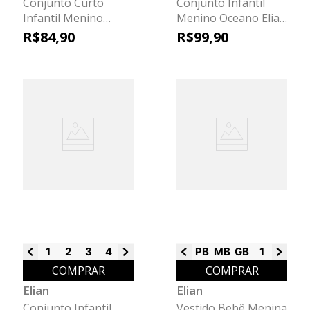
Conjunto Curto
Conjunto Infantil
Infantil Menino
Menino Oceano Elian
Futebol Elian
Azul
R$
84
,
90
R$
99
,
90
Amarelo
1
2
3
4
6
8
PB
MB
GB
1
2
3
COMPRAR
COMPRAR
Elian
Elian
Conjunto Infantil
Vestido Bebê Menina