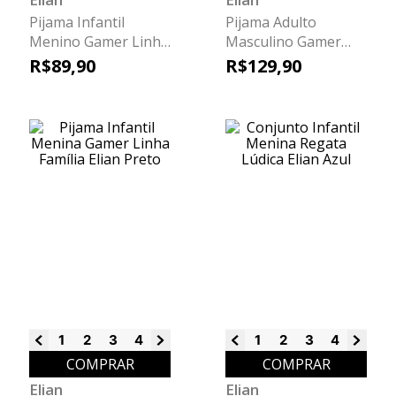
Pijama Infantil
Pijama Adulto
Menino Gamer Linha
Masculino Gamer
Família Elian Preto
Linha Família Elian
R$
89
,
90
R$
129
,
90
Preto
1
2
3
4
6
8
10
12
1
14
2
3
4
6
8
COMPRAR
COMPRAR
Elian
Elian