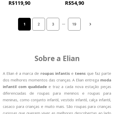
Floral Elian Rosa
Proteção Solar Elian
R$
119
,
90
R$
54
,
90
Azul
1
2
3
19
Sobre a Elian
A Elian é a marca de
roupas infantis
e
teens
que faz parte
dos melhores momentos das crianças. A Elian entrega
moda
infantil com qualidade
e traz a cada nova estação peças
diferenciadas de roupas para meninos e roupas para
meninas, como conjunto infantil, vestido infantil, calça infantil,
casaco para crianças e muito mais. São roupas para crianças
curiosas que querem viver as melhores descobertas ao lado