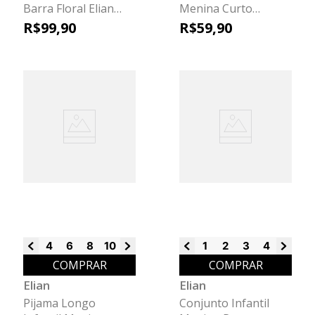
Barra Floral Elian
Menina Curto
Verde
Estampado Elian
R$
99
,
90
R$
59
,
90
Bege
4
6
8
10
12
14
16
1
2
3
4
6
8
COMPRAR
COMPRAR
Elian
Elian
Pijama Longo
Conjunto Infantil