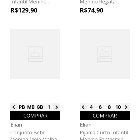
Infantil Menino
Menino Regata
Fantasminha Elian
Sport Elian Cinza
R$
129
,
90
R$
74
,
90
Cinza
PB
MB
GB
1
2
3
4
6
8
10
12
14
COMPRAR
COMPRAR
Elian
Elian
Conjunto Bebê
Pijama Curto Infantil
Menina Meia Malha
Menino Fantasminha