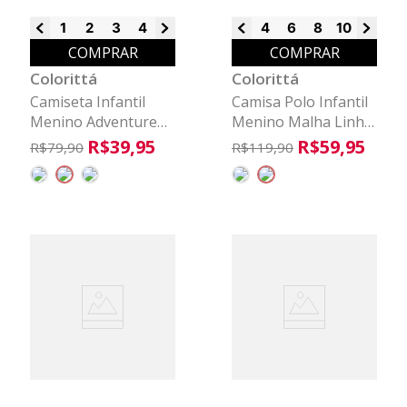
1
2
3
4
6
8
4
6
8
10
12
14
COMPRAR
COMPRAR
Colorittá
Colorittá
Camiseta Infantil
Camisa Polo Infantil
Menino Adventure
Menino Malha Linho
Colorittá Marrom
Colorittá Marrom
R$
39
,
95
R$
59
,
95
R$
79
,
90
R$
119
,
90