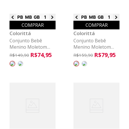
PB
MB
GB
1
2
3
PB
MB
GB
1
2
3
COMPRAR
COMPRAR
Colorittá
Colorittá
Conjunto Bebê
Conjunto Bebê
Menino Moletom
Menino Moletom
Com Puff Colorittá
Ponto Roma
R$
74
,
95
R$
79
,
95
R$
149
,
90
R$
159
,
90
Marrom
Colorittá Cinza