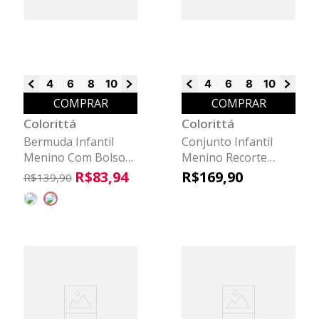
4
6
8
10
12
14
4
6
8
10
12
14
COMPRAR
COMPRAR
Colorittá
Colorittá
Bermuda Infantil
Conjunto Infantil
Menino Com Bolsos
Menino Recorte
Colorittá
Frontal Colorittá
R$
83
,
94
R$
169
,
90
R$
139
,
90
Preto