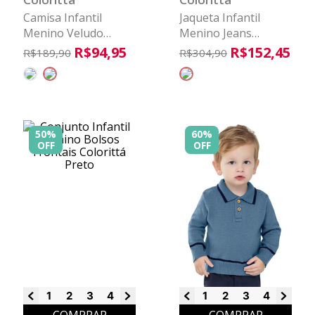
Camisa Infantil
Jaqueta Infantil
Menino Veludo
Menino Jeans
Cotelê Colorittá
Colorittá Preto
R$
94
,
95
R$
152
,
45
R$
189
,
90
R$
304
,
90
Verde
50%
60%
OFF
OFF
1
2
3
4
6
8
1
2
3
4
6
8