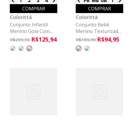
1
2
3
4
6
8
PB
MB
GB
1
2
3
COMPRAR
COMPRAR
Colorittá
Colorittá
Conjunto Infantil
Conjunto Bebê
Menino Gola Com
Menino Texturizado
Zíper Colorittá
Capuz Colorittá
R$
125
,
94
R$
94
,
95
R$
209
,
90
R$
189
,
90
Marrom
Marrom