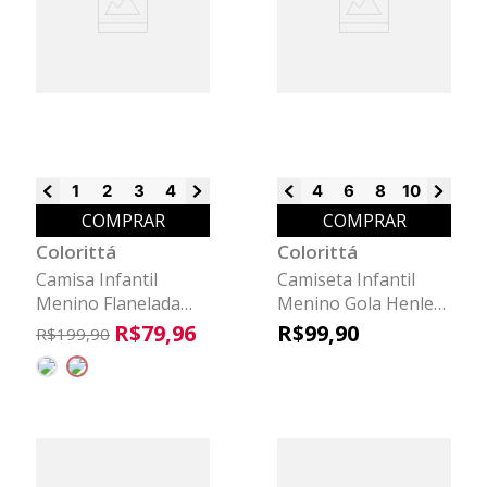
1
2
3
4
6
8
4
6
8
10
12
14
COMPRAR
COMPRAR
Colorittá
Colorittá
Camisa Infantil
Camiseta Infantil
Menino Flanelada
Menino Gola Henley
Colorittá Cinza
Colorittá Bege
R$
79
,
96
R$
99
,
90
R$
199
,
90