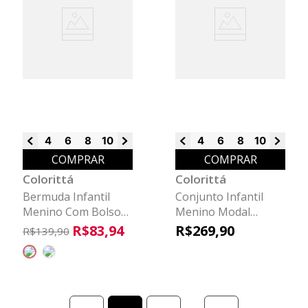
4
6
8
10
12
14
4
6
8
10
12
14
COMPRAR
COMPRAR
Colorittá
Colorittá
Bermuda Infantil
Conjunto Infantil
Menino Com Bolsos
Menino Modal
Colorittá
Easemove Colorittá
R$
83
,
94
R$
269
,
90
R$
139
,
90
Bege