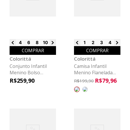
4
6
8
10
12
14
1
2
3
4
6
8
COMPRAR
COMPRAR
Colorittá
Colorittá
Conjunto Infantil
Camisa Infantil
Menino Bolso
Menino Flanelada
Easemove Colorittá
Colorittá Preto
R$
259
,
90
R$
79
,
96
R$
199
,
90
Cinza