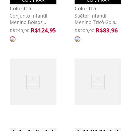
COMPRAR
COMPRAR
Colorittá
Colorittá
Conjunto Infantil
Suéter Infantil
Menino Bolsos
Menino Tricô Gola
Frontais Colorittá
Polo Colorittá Azul
R$
124
,
95
R$
83
,
96
R$
249
,
90
R$
209
,
90
Preto