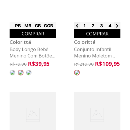
PB
MB
GB
GGB
1
2
3
4
6
8
COMPRAR
COMPRAR
Colorittá
Colorittá
Body Longo Bebê
Conjunto Infantil
Menino Com Botões
Menino Moletom
Colorittá Marrom
Textura Colorittá
R$
39
,
95
R$
109
,
95
R$
79
,
90
R$
219
,
90
Bege