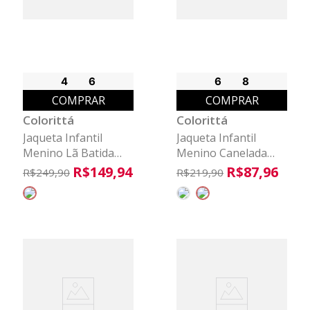
4
6
6
8
COMPRAR
COMPRAR
Colorittá
Colorittá
Jaqueta Infantil
Jaqueta Infantil
Menino Lã Batida
Menino Canelada
Capuz Colorittá
Zíper Colorittá Cinza
R$
149
,
94
R$
87
,
96
R$
249
,
90
R$
219
,
90
Cinza