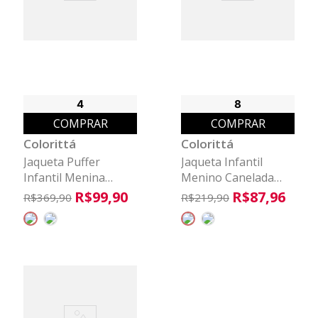
4
8
COMPRAR
COMPRAR
Colorittá
Colorittá
Jaqueta Puffer
Jaqueta Infantil
Infantil Menina
Menino Canelada
Veludo Colorittá
Zíper Colorittá Preto
R$
99
,
90
R$
87
,
96
R$
369
,
90
R$
219
,
90
Rosa