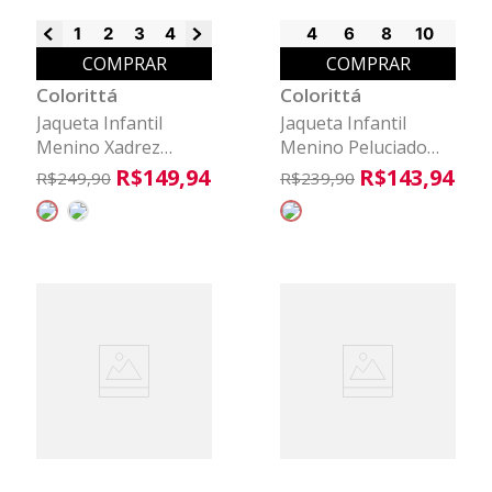
1
2
3
4
6
4
6
8
10
COMPRAR
COMPRAR
Colorittá
Colorittá
Jaqueta Infantil
Jaqueta Infantil
Menino Xadrez
Menino Peluciado
Peluciada Colorittá
Suede Colorittá Bege
R$
149
,
94
R$
143
,
94
R$
249
,
90
R$
239
,
90
Bege