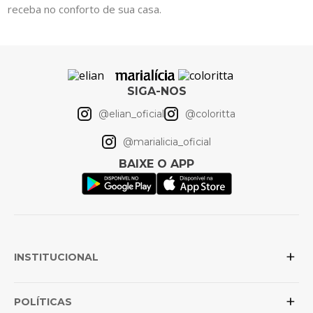
receba no conforto de sua casa.
SIGA-NOS
@elian_oficial
@coloritta
@marialicia_oficial
BAIXE O APP
+
INSTITUCIONAL
+
Sobre a Elian
POLÍTICAS