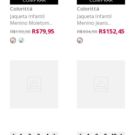
COMPRAR
COMPRAR
Colorittá
Colorittá
Jaqueta Infantil
Jaqueta Infantil
Menino Moletom
Menino Jeans
Piquê Colorittá Preto
Colorittá Preto
R$
79
,
95
R$
152
,
45
R$
159
,
90
R$
304
,
90