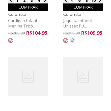
1
2
3
4
6
8
4
6
8
10
12
14
COMPRAR
COMPRAR
Colorittá
Colorittá
Cardigan Infantil
Jaqueta Infantil
Menina Tricô
Unissex PU
Delicado Colorittá
Peluciado Colorittá
R$
104
,
95
R$
109
,
95
R$
209
,
90
R$
219
,
90
Bege
Verde