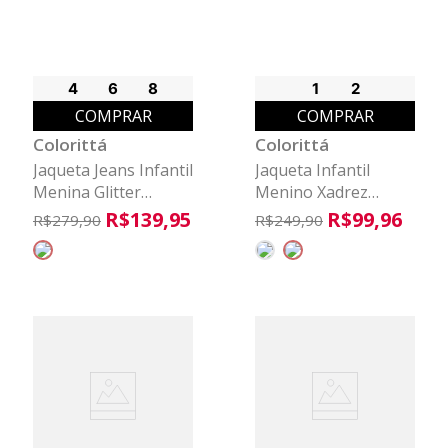
4
6
8
1
2
COMPRAR
COMPRAR
Colorittá
Colorittá
Jaqueta Jeans Infantil
Jaqueta Infantil
Menina Glitter
Menino Xadrez
Colorittá Azul
Peluciada Colorittá
R$
139
,
95
R$
99
,
96
R$
279
,
90
R$
249
,
90
Cinza