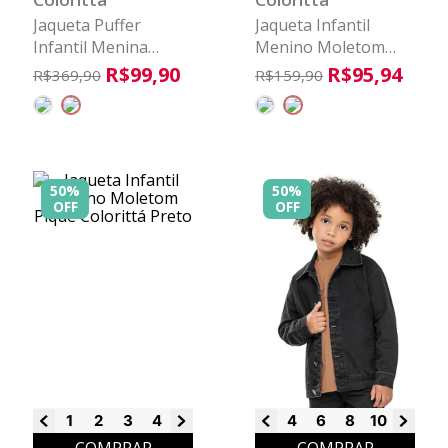
Jaqueta Puffer
Jaqueta Infantil
Infantil Menina
Menino Moletom
Veludo Colorittá
Piquê Colorittá
R$
99
,
90
R$
95
,
94
R$
369
,
90
R$
159
,
90
Preto
Marrom
50%
50%
OFF
OFF
1
2
3
4
6
8
4
6
8
10
12
14