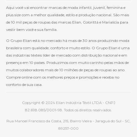
Aqui você vai encontrar marcas de moda infantil, juvenil, feminina e
plus size com a melhor qualidade, estilo e produção nacional. São mais
de 10 mil peças de roupas das marcas Elian, Colorittá e Marialícia para
vestir bem você e sua família.
O Grupo Elian está no mercado há mais de 30 anos produzindo moda
brasileira com qualidade, conforto e muito estilo. O Grupo Elian é uma
das indústrias têxteis líder de mercado com distribuição nacional e em
presença em 10 países. Produzimos com muito carinho pelas mãos de
muitos colaboradores mais de 10 milhões de peças de roupas ao ano.
Compre online com os melhores preços e promoções e receba no
conforto de sua casa.
Copyright © 2024 Elian Indústria Têxtil LTDA - CNPJ
82.698.085/0001-98. Todos os direitos reservados.
Rua Manoel Francisco da Costa, 215, Bairro Vieira - Jaraguá do Sul - SC,
89257-000