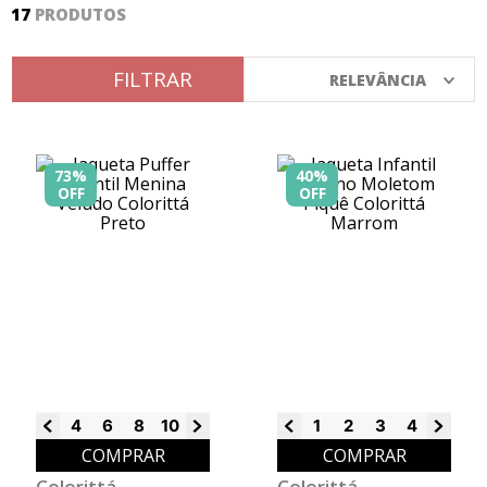
17
PRODUTOS
8
º
calça
9
º
vestidos
FILTRAR
RELEVÂNCIA
10
º
colorittá
73%
40%
OFF
OFF
4
6
8
10
12
14
1
2
3
4
6
8
COMPRAR
COMPRAR
Colorittá
Colorittá