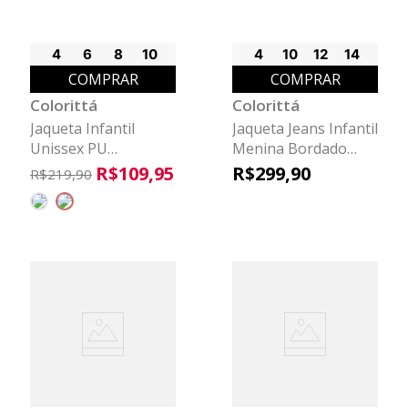
4
6
8
10
4
10
12
14
COMPRAR
COMPRAR
Colorittá
Colorittá
Jaqueta Infantil
Jaqueta Jeans Infantil
Unissex PU
Menina Bordado
Peluciado Colorittá
Colorittá Azul
R$
109
,
95
R$
299
,
90
R$
219
,
90
Preto