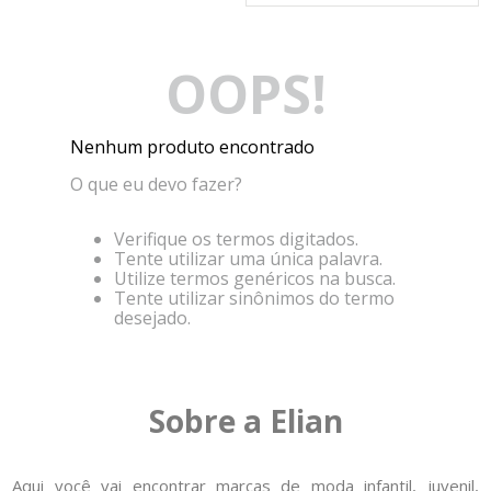
8
º
calça
9
º
vestidos
OOPS!
10
º
colorittá
Nenhum produto encontrado
O que eu devo fazer?
Verifique os termos digitados.
Tente utilizar uma única palavra.
Utilize termos genéricos na busca.
Tente utilizar sinônimos do termo
desejado.
Sobre a Elian
Aqui você vai encontrar marcas de moda infantil, juvenil,