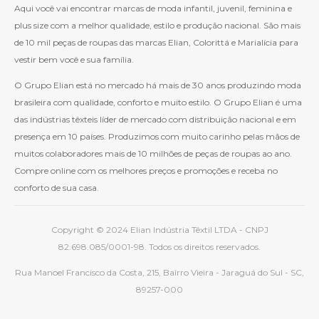
Aqui você vai encontrar marcas de moda infantil, juvenil, feminina e
plus size com a melhor qualidade, estilo e produção nacional. São mais
de 10 mil peças de roupas das marcas Elian, Colorittá e Marialícia para
vestir bem você e sua família.
O Grupo Elian está no mercado há mais de 30 anos produzindo moda
brasileira com qualidade, conforto e muito estilo. O Grupo Elian é uma
das indústrias têxteis líder de mercado com distribuição nacional e em
presença em 10 países. Produzimos com muito carinho pelas mãos de
muitos colaboradores mais de 10 milhões de peças de roupas ao ano.
Compre online com os melhores preços e promoções e receba no
conforto de sua casa.
Copyright © 2024 Elian Indústria Têxtil LTDA - CNPJ
82.698.085/0001-98. Todos os direitos reservados.
Rua Manoel Francisco da Costa, 215, Bairro Vieira - Jaraguá do Sul - SC,
89257-000