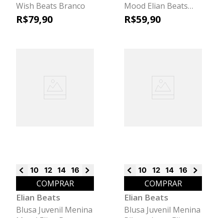
Wish Beats Branco
Mood Elian Beats
Bege
R$
79
,
90
R$
59
,
90
10
12
14
16
18
10
12
14
16
18
COMPRAR
COMPRAR
Elian Beats
Elian Beats
Blusa Juvenil Menina
Blusa Juvenil Menina