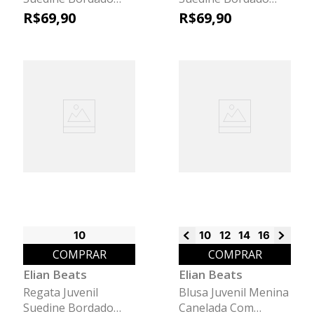
Frutas Beats Azul
Frutas Beats Preto
R$
69
,
90
R$
69
,
90
10
10
12
14
16
18
COMPRAR
COMPRAR
Elian Beats
Elian Beats
Regata Juvenil
Blusa Juvenil Menina
Suedine Bordado
Canelada Com