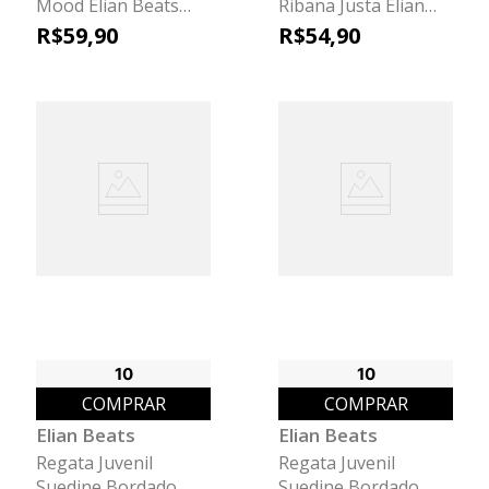
Mood Elian Beats
Ribana Justa Elian
Preto
Beats Laranja
R$
59
,
90
R$
54
,
90
10
10
COMPRAR
COMPRAR
Elian Beats
Elian Beats
Regata Juvenil
Regata Juvenil
Suedine Bordado
Suedine Bordado