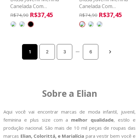
Canelada Com
Canelada Com
Amarração Beats
Amarração Beats
R$
37
,
45
R$
37
,
45
R$
74
,
90
R$
74
,
90
Preto
Bege
1
2
3
6
Sobre a Elian
Aqui você vai encontrar marcas de moda infantil, juvenil,
feminina e plus size com a
melhor qualidade
, estilo e
produção nacional. São mais de 10 mil peças de roupas das
marcas
Elian, Colorittá, e Marialícia
para vestir bem você e