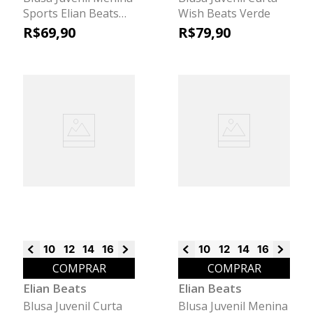
Sports Elian Beats
Wish Beats Verde
Vermelho
R$
69
,
90
R$
79
,
90
10
12
14
16
18
10
12
14
16
18
COMPRAR
COMPRAR
Elian Beats
Elian Beats
Blusa Juvenil Curta
Blusa Juvenil Menina