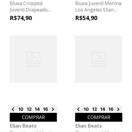
Blusa Cropped
Blusa Juvenil Menina
Juvenil Drapeado
Los Angeles Elian
Beats Preto
Beats Vermelho
R$
74
,
90
R$
54
,
90
10
12
14
16
18
10
12
14
16
18
COMPRAR
COMPRAR
Elian Beats
Elian Beats