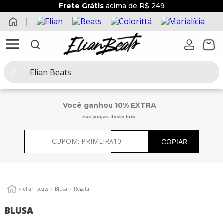
Frete Grátis
acima de R$ 249
O que você procura?
Você ganhou 10% EXTRA
nas peças deste link.
CUPOM:
PRIMEIRA10
COPIAR
elian beats
Blusa
Regata
BLUSA