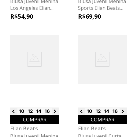
Blusa Juvenil Menina
Blusa Juvenil Menina
Los Angeles Elian
Sports Elian Beats
Beats Bege
Azul
R$
54
,
90
R$
69
,
90
10
12
14
16
18
10
12
14
16
18
COMPRAR
COMPRAR
Elian Beats
Elian Beats
Blusa Juvenil Menina
Blusa Juvenil Curta