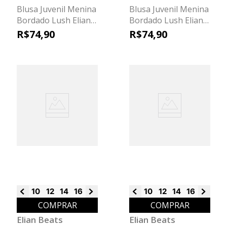
Blusa Juvenil Menina
Blusa Juvenil Menina
Bordado Lush Elian
Bordado Lush Elian
Beats Amarelo
Beats Bege
R$
74
,
90
R$
74
,
90
10
12
14
16
18
10
12
14
16
18
COMPRAR
COMPRAR
Elian Beats
Elian Beats