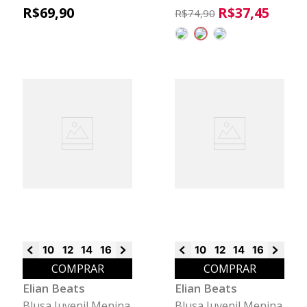
Frutas Beats Rosa
Amarração Beats
R$
69
,
90
R$
37
,
45
R$
74
,
90
Verde
10
12
14
16
18
10
12
14
16
18
COMPRAR
COMPRAR
Elian Beats
Elian Beats
Blusa Juvenil Menina
Blusa Juvenil Menina