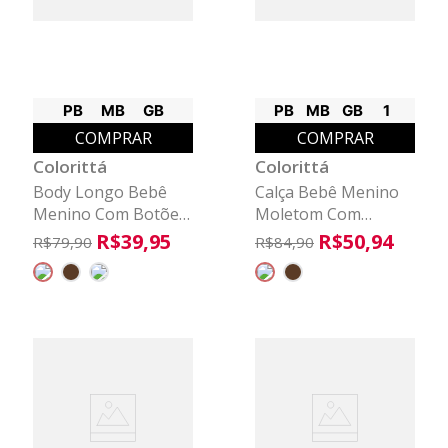
PB
MB
GB
PB
MB
GB
1
COMPRAR
COMPRAR
Colorittá
Colorittá
Body Longo Bebê
Calça Bebê Menino
Menino Com Botões
Moletom Com
Colorittá Bege
Bolsos Colorittá
R$
39
,
95
R$
50
,
94
R$
79
,
90
R$
84
,
90
Preto