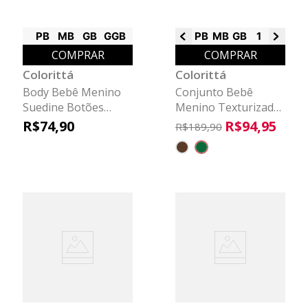
PB
MB
GB
GGB
PB
MB
GB
1
2
COMPRAR
COMPRAR
Colorittá
Colorittá
Body Bebê Menino
Conjunto Bebê
Suedine Botões
Menino Texturizado
Colorittá Bege
Capuz Colorittá
R$
74
,
90
R$
94
,
95
R$
189
,
90
Verde