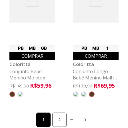
PB
MB
GB
PB
MB
1
COMPRAR
COMPRAR
Colorittá
Colorittá
Conjunto Bebê
Conjunto Longo
Menino Moletom
Bebê Menino Malha
Com Puff Colorittá
Tricô Colorittá
R$
59
,
96
R$
69
,
95
R$
149
,
90
R$
139
,
90
Marrom Escuro
Marrom
1
2