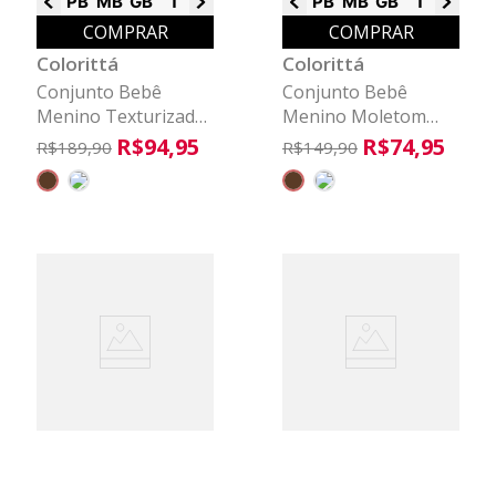
PB
MB
GB
1
2
3
PB
MB
GB
1
2
3
COMPRAR
COMPRAR
Colorittá
Colorittá
Conjunto Bebê
Conjunto Bebê
Menino Texturizado
Menino Moletom
Capuz Colorittá
Com Puff Colorittá
R$
94
,
95
R$
74
,
95
R$
189
,
90
R$
149
,
90
Marrom
Marrom