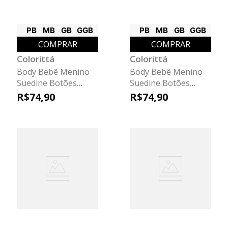
PB
MB
GB
GGB
PB
MB
GB
GGB
COMPRAR
COMPRAR
Colorittá
Colorittá
Body Bebê Menino
Body Bebê Menino
Suedine Botões
Suedine Botões
Colorittá Marrom
Colorittá Azul
R$
74
,
90
R$
74
,
90