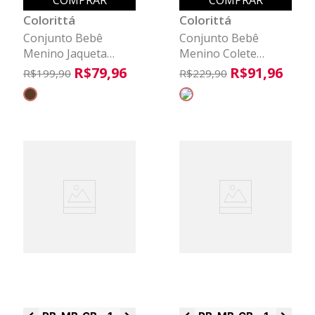
COMPRAR
COMPRAR
Colorittá
Colorittá
Conjunto Bebê
Conjunto Bebê
Menino Jaqueta
Menino Colete
Texturizada Colorittá
Peluciado Colorittá
R$
79
,
96
R$
91
,
96
R$
199
,
90
R$
229
,
90
Marrom
Bege