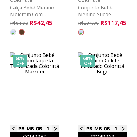
Calça Bebê Menino
Conjunto Bebê
Moletom Com
Menino Suede
Bolsos Colorittá
Peluciado Colorittá
R$
42
,
45
R$
117
,
45
R$
84
,
90
R$
234
,
90
Marrom
Bege
60%
60%
OFF
OFF
PB
MB
GB
1
2
3
PB
MB
GB
1
2
3