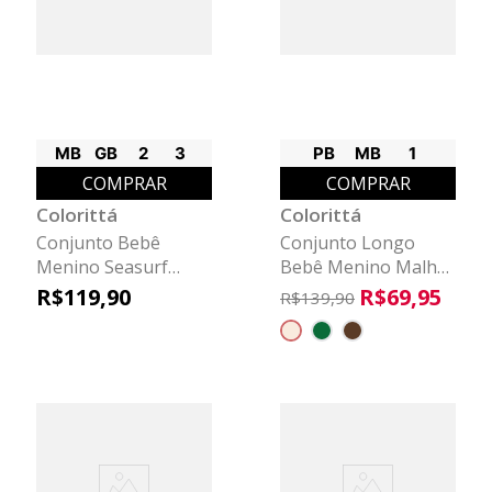
MB
GB
2
3
PB
MB
1
COMPRAR
COMPRAR
Colorittá
Colorittá
Conjunto Bebê
Conjunto Longo
Menino Seasurf
Bebê Menino Malha
Colorittá Laranja
Tricô Colorittá Bege
R$
119
,
90
R$
69
,
95
R$
139
,
90