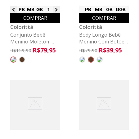
PB
MB
GB
1
2
3
PB
MB
GB
GGB
COMPRAR
COMPRAR
Colorittá
Colorittá
Conjunto Bebê
Body Longo Bebê
Menino Moletom
Menino Com Botões
Ponto Roma
Colorittá Marrom
R$
79
,
95
R$
39
,
95
R$
159
,
90
R$
79
,
90
Colorittá Cinza