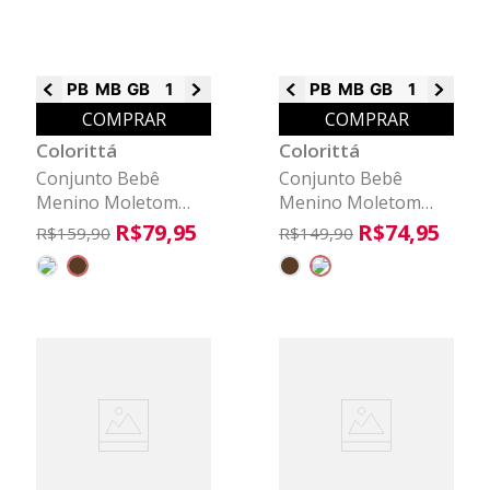
PB
MB
GB
1
2
PB
MB
GB
1
2
COMPRAR
COMPRAR
Colorittá
Colorittá
Conjunto Bebê
Conjunto Bebê
Menino Moletom
Menino Moletom
Ponto Roma
Com Puff Colorittá
R$
79
,
95
R$
74
,
95
R$
159
,
90
R$
149
,
90
Colorittá Marrom
Verde