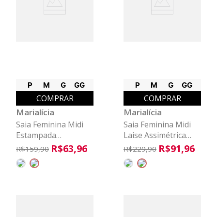
P
M
G
GG
P
M
G
GG
COMPRAR
COMPRAR
Marialícia
Marialícia
Saia Feminina Midi
Saia Feminina Midi
Estampada
Laise Assimétrica
Amarração Marialícia
Marialícia Preto
R$
63
,
96
R$
91
,
96
R$
159
,
90
R$
229
,
90
Preto