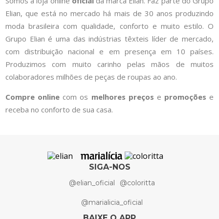
Somos a loja online
oficial
da marca Elian. Faz parte do Grupo
Elian, que está no mercado há mais de 30 anos produzindo
moda brasileira com qualidade, conforto e muito estilo. O
Grupo Elian é uma das indústrias têxteis líder de mercado,
com distribuição nacional e em presença em 10 países.
Produzimos com muito carinho pelas mãos de muitos
colaboradores milhões de peças de roupas ao ano.
Compre online
com os
melhores preços
e
promoções
e
receba no conforto de sua casa.
SIGA-NOS
@elian_oficial
@coloritta
@marialicia_oficial
BAIXE O APP