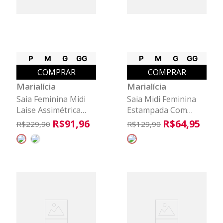
P
M
G
GG
P
M
G
GG
COMPRAR
COMPRAR
Marialícia
Marialícia
Saia Feminina Midi
Saia Midi Feminina
Laise Assimétrica
Estampada Com
Marialícia Branco
Babado Marialícia
R$
91
,
96
R$
64
,
95
R$
229
,
90
R$
129
,
90
Preto