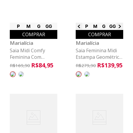
P
M
G
GG
P
M
G
GG
G1
G2
COMPRAR
COMPRAR
Marialícia
Marialícia
Saia Midi Comfy
Saia Feminina Midi
Feminina Com
Estampa Geométrica
Bolsos Marialícia
Marialícia Vermelho
R$
84
,
95
R$
139
,
95
R$
169
,
90
R$
279
,
90
Bege