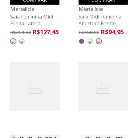
COMPRAR
COMPRAR
Marialícia
Marialícia
Saia Feminina Midi
Saia Midi Feminina
Fenda Lateral
Abertura Frente
Marialícia Marrom
Marialícia Cinza
R$
127
,
45
R$
94
,
95
R$
254
,
90
R$
189
,
90