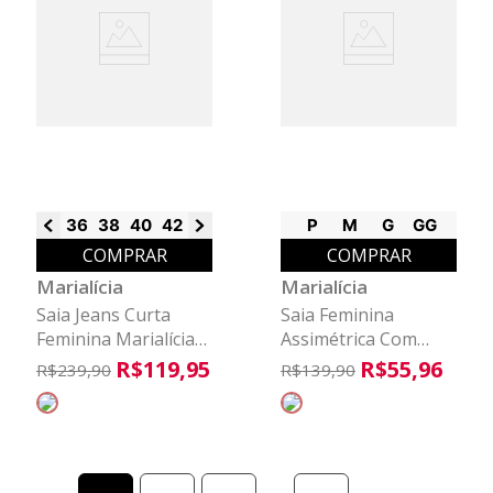
36
38
40
42
44
46
P
M
G
GG
COMPRAR
COMPRAR
Marialícia
Marialícia
Saia Jeans Curta
Saia Feminina
Feminina Marialícia
Assimétrica Com
Azul
Bolso Marialícia
R$
119
,
95
R$
55
,
96
R$
239
,
90
R$
139
,
90
Bege