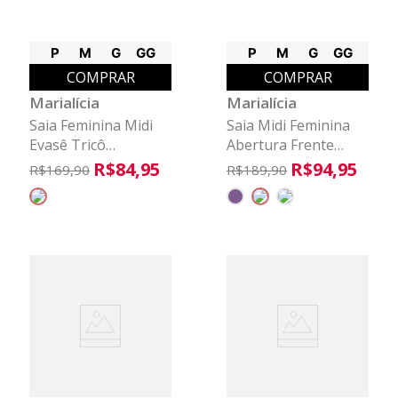
P
M
G
GG
P
M
G
GG
COMPRAR
COMPRAR
Marialícia
Marialícia
Saia Feminina Midi
Saia Midi Feminina
Evasê Tricô
Abertura Frente
Marialícia Cinza
Marialícia Verde
R$
84
,
95
R$
94
,
95
R$
169
,
90
R$
189
,
90