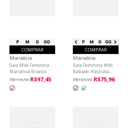
P
M
G
GG
P
M
G
GG
G1
G2
COMPRAR
COMPRAR
Marialícia
Marialícia
Saia Midi Feminina
Saia Feminina Midi
Marialícia Branco
Babado Abstrata
Marialícia Rosa
R$
97
,
45
R$
75
,
96
R$
194
,
90
R$
189
,
90