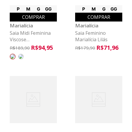
P
M
G
GG
P
M
G
GG
COMPRAR
COMPRAR
Marialícia
Marialícia
Saia Midi Feminina
Saia Feminino
Viscose
Marialícia Lilás
Transpassada
R$
94
,
95
R$
71
,
96
R$
189
,
90
R$
179
,
90
Marialícia Verde