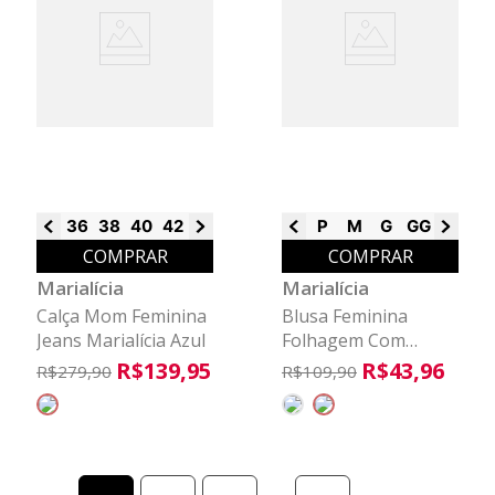
36
38
40
42
44
46
P
M
G
GG
G1
G2
COMPRAR
COMPRAR
Marialícia
Marialícia
Calça Mom Feminina
Blusa Feminina
Jeans Marialícia Azul
Folhagem Com
Brilho Marialícia
R$
139
,
95
R$
43
,
96
R$
279
,
90
R$
109
,
90
Verde