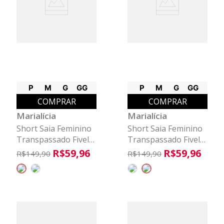
P
M
G
GG
P
M
G
GG
COMPRAR
COMPRAR
Marialícia
Marialícia
Short Saia Feminino
Short Saia Feminino
Transpassado Fivela
Transpassado Fivela
Marialícia Marrom
Marialícia Preto
R$
59
,
96
R$
59
,
96
R$
149
,
90
R$
149
,
90