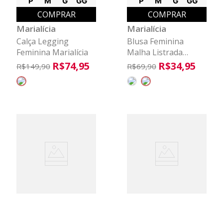
P
M
G
GG
P
M
G
GG
COMPRAR
COMPRAR
Marialícia
Marialícia
Calça Legging
Blusa Feminina
Feminina Marialícia
Malha Listrada
Regular Marialícia
R$
74
,
95
R$
34
,
95
R$
149
,
90
R$
69
,
90
Verde