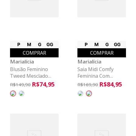
P
M
G
GG
P
M
G
GG
COMPRAR
COMPRAR
Marialícia
Marialícia
Blusão Feminino
Saia Midi Comfy
Tweed Mesclado
Feminina Com
Marialícia Rosa
Bolsos Marialícia
R$
74
,
95
R$
84
,
95
R$
149
,
90
R$
169
,
90
Marrom