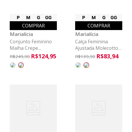
P
M
G
GG
P
M
G
GG
COMPRAR
COMPRAR
Marialícia
Marialícia
Conjunto Feminino
Calça Feminina
Malha Crepe
Ajustada Molecotton
Marialícia Marrom
Marialícia Preto
R$
124
,
95
R$
83
,
94
R$
249
,
90
R$
139
,
90