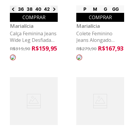
36
38
40
42
44
46
48
50
P
52
M
G
GG
COMPRAR
COMPRAR
Marialícia
Marialícia
Calça Feminina Jeans
Colete Feminino
Wide Leg Desfiada
Jeans Alongado
Marialícia Preto
Marialícia Azul
R$
159
,
95
R$
167
,
93
R$
319
,
90
R$
279
,
90