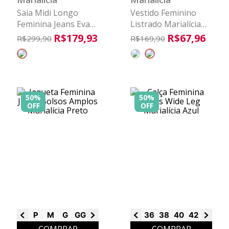
Saia Midi Longo
Vestido Feminino
Feminina Jeans Evasê
Listrado Marialícia
Marialícia Azul
Vermelho
R$
179
,
93
R$
67
,
96
R$
299
,
90
R$
169
,
90
50%
50%
OFF
OFF
P
M
G
GG
G1
G2
G3
36
38
40
42
44
46