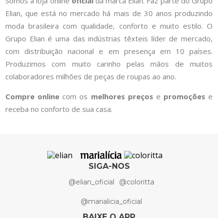
Somos a loja online
oficial
da marca Elian. Faz parte do Grupo
Elian, que está no mercado há mais de 30 anos produzindo
moda brasileira com qualidade, conforto e muito estilo. O
Grupo Elian é uma das indústrias têxteis líder de mercado,
com distribuição nacional e em presença em 10 países.
Produzimos com muito carinho pelas mãos de muitos
colaboradores milhões de peças de roupas ao ano.
Compre online
com os
melhores preços
e
promoções
e
receba no conforto de sua casa.
SIGA-NOS
@elian_oficial
@coloritta
@marialicia_oficial
BAIXE O APP