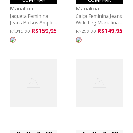
COMPRAR
COMPRAR
Marialícia
Marialícia
Jaqueta Feminina
Calça Feminina Jeans
Jeans Bolsos Amplos
Wide Leg Marialícia
Marialícia Preto
Azul
R$
159
,
95
R$
149
,
95
R$
319
,
90
R$
299
,
90