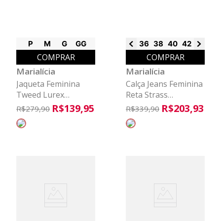
P
M
G
GG
36
38
40
42
44
46
COMPRAR
COMPRAR
Marialícia
Marialícia
Jaqueta Feminina
Calça Jeans Feminina
Tweed Lurex
Reta Strass
Marialícia Bege
Marialícia Azul
R$
139
,
95
R$
203
,
93
R$
279
,
90
R$
339
,
90