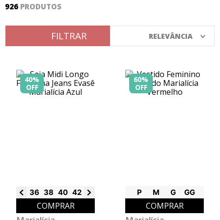
926
PRODUTOS
8
º
calça
9
º
vestidos
FILTRAR
RELEVÂNCIA
10
º
colorittá
40%
60%
OFF
OFF
36
38
40
42
44
46
P
M
G
GG
COMPRAR
COMPRAR
Marialícia
Marialícia