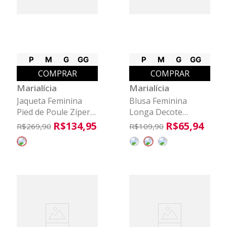
P
M
G
GG
P
M
G
GG
COMPRAR
COMPRAR
Marialícia
Marialícia
Jaqueta Feminina
Blusa Feminina
Pied de Poule Zíper
Longa Decote
Marialícia Cinza
Assimétrico
R$
134
,
95
R$
65
,
94
R$
269
,
90
R$
109
,
90
Marialícia Preto