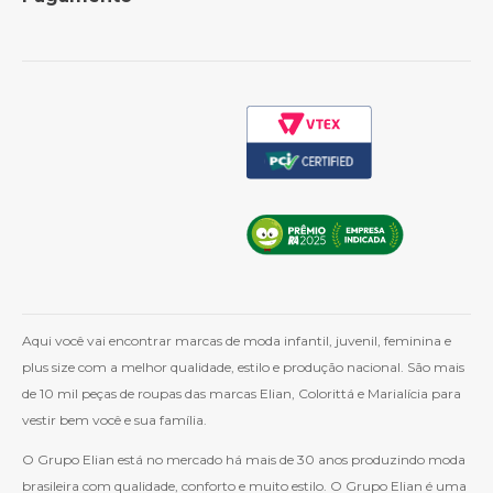
Política de Frete
Como Comprar
Cashback
Whatsapp
Aqui você vai encontrar marcas de moda infantil, juvenil, feminina e
plus size com a melhor qualidade, estilo e produção nacional. São mais
de 10 mil peças de roupas das marcas Elian, Colorittá e Marialícia para
vestir bem você e sua família.
O Grupo Elian está no mercado há mais de 30 anos produzindo moda
brasileira com qualidade, conforto e muito estilo. O Grupo Elian é uma