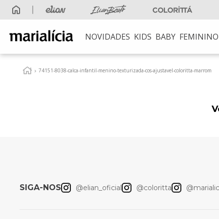
5% OFF
no Pix
NOVIDADES
KIDS
BABY
FEMININO
TERMOS MAIS B
1
º
elian beats
74151-8038-calca-infantil-menino-texturizada-cos-ajustavel-coloritta-marrom
2
º
conjunto meni
3
º
conjunto
V
4
º
conjunto meni
5
º
vestido
6
º
saia
7
º
blusa
SIGA-NOS
@elian_oficial
@coloritta
@marialici
8
º
calça
9
º
vestidos