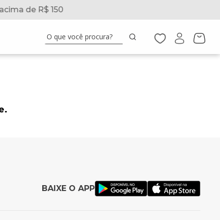
acima de R$ 150
O que você procura?
e.
BAIXE O APP