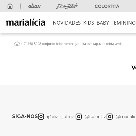
5% OFF
no Pix
NOVIDADES
KIDS
BABY
FEMININO
TERMOS MAIS B
1
º
elian beats
71158-5098-conjunto-bebe-menina-jaqueta-com-capuz-coloritta-verde
2
º
conjunto meni
3
º
conjunto meni
V
4
º
conjunto
5
º
vestido
6
º
blusa
7
º
saia
SIGA-NOS
@elian_oficial
@coloritta
@marialici
8
º
calça
9
º
vestidos