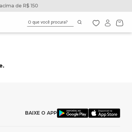
acima de R$ 150
O que você procura?
e.
BAIXE O APP