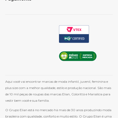
Política de Frete
Como Comprar
Cashback
Whatsapp
Aqui você vai encontrar marcas de moda infantil, juvenil, feminina e
plus size com a melhor qualidade, estilo e produção nacional. São mais
de 10 mil peças de roupas das marcas Elian, Colorittá e Marialícia para
vestir bem você e sua família.
O Grupo Elian está no mercado há mais de 30 anos produzindo moda
brasileira com qualidade, conforto e muito estilo. O Grupo Elian é uma