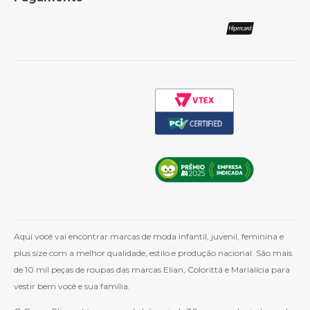
Política de Frete
Como Comprar
Cashback
Whatsapp
Aqui você vai encontrar marcas de moda infantil, juvenil, feminina e
plus size com a melhor qualidade, estilo e produção nacional. São mais
de 10 mil peças de roupas das marcas Elian, Colorittá e Marialícia para
vestir bem você e sua família.